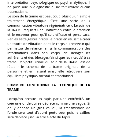
interprétation psychologique ou psychanalytique. Il
ne pose aucun diagnostic ni ne fait revivre aucun
traumatisme.
Le soin de la trame est beaucoup plus qu’un simple
traitement énergétique. C’est une sorte de «
communication vibratoire régénératrice ». Le soin de
la TRAME requiert une unification entre le praticien
et le receveur pour qu’il soit efficace et perspicace.
Par les seize gestes précis, le praticien réussit à créer
une sorte de vibration dans le corps du receveur qui
permettra de relancer ainsi la communication des
informations dans son corps, de déloger les
adhérents et des blocages (ainsi que les nœuds) à sa
trame. L’objectif ultime du soin de la TRAME est de
rétablir le schéma de la trame originale de la
personne et en faisant ainsi, elle retrouvera son
équilibre physique, mental et émotionnel.
COMMENT FONCTIONNE LA TECHNIQUE DE LA
TRAME
Lorsqu’on secoue un tapis par une extrémité, on
crée une onde qui se déplace comme une vague. Si
on y dépose un gros caillou, la transmission de
l’onde sera tout d’abord perturbée, puis le caillou
sera déplacé jusqu’à être éjecté du tapis.