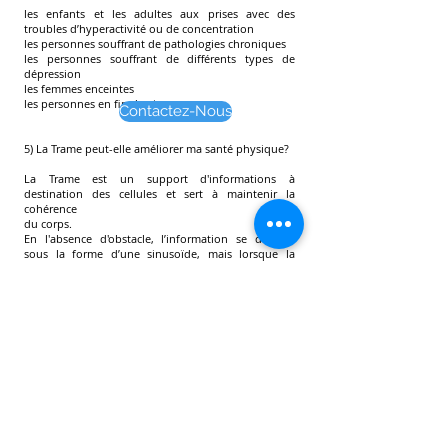
les enfants et les adultes aux prises avec des
troubles d’hyperactivité ou de concentration
les personnes souffrant de pathologies chroniques
les personnes souffrant de différents types de
dépression
les femmes enceintes
les personnes en fin de vie
Contactez-Nous
5) La Trame peut-elle améliorer ma santé physique?
La Trame est un support d'informations à
destination des cellules et sert à maintenir la
cohérence
du corps.
En l'absence d'obstacle, l’information se déplace
sous la forme d’une sinusoïde, mais lorsque la
trame est bloquée en un endroit spécifique,
l’information ne passe plus, la partie du corps
concernée devient plus fragile et vulnérable. S'il n'y
a pas d'intervention, la santé du corps physique se
détériore. Le soin de la trame vous aide à améliorer
grandement votre énergie et votre condition
physique.
6) Dois je arrêter la prise des médicaments durant
les soins de TRAME?
La TRAME, cette approche globale du corps humain