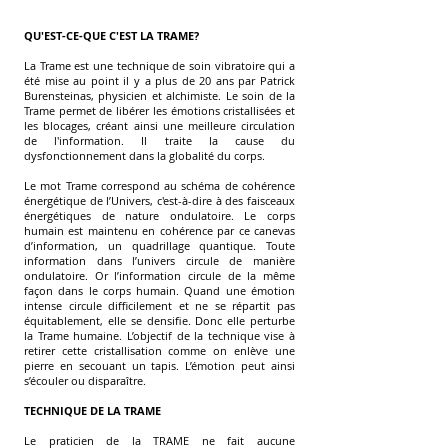
QU'EST-CE-QUE C'EST LA TRAME?
La Trame est une technique de soin vibratoire qui a
été mise au point il y a plus de 20 ans par Patrick
Burensteinas, physicien et alchimiste. Le soin de la
Trame permet de libérer les émotions cristallisées et
les blocages, créant ainsi une meilleure circulation
de l'information. Il traite la cause du
dysfonctionnement dans la globalité du corps.
Le mot Trame correspond au schéma de cohérence
énergétique de l’Univers, c'est-à-dire à des faisceaux
énergétiques de nature ondulatoire. Le corps
humain est maintenu en cohérence par ce canevas
d’information, un quadrillage quantique. Toute
information dans l’univers circule de manière
ondulatoire. Or l’information circule de la même
façon dans le corps humain. Quand une émotion
intense circule difficilement et ne se répartit pas
équitablement, elle se densifie. Donc elle perturbe
la Trame humaine. L’objectif de la technique vise à
retirer cette cristallisation comme on enlève une
pierre en secouant un tapis. L’émotion peut ainsi
s’écouler ou disparaître.
TECHNIQUE DE LA TRAME
Le praticien de la TRAME ne fait aucune