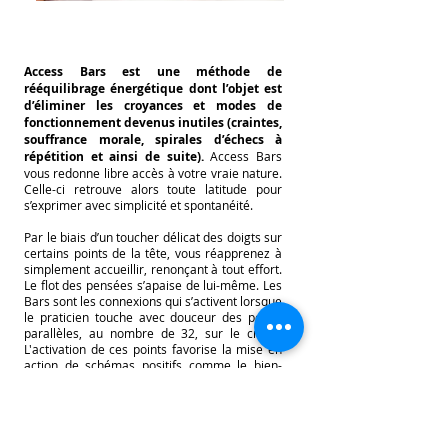
Access Bars est une méthode de
rééquilibrage énergétique dont l’objet est
d’éliminer les croyances et modes de
fonctionnement devenus inutiles (craintes,
souffrance morale, spirales d’échecs à
répétition et ainsi de suite).
Access Bars
vous redonne libre accès à votre vraie nature.
Celle-ci retrouve alors toute latitude pour
s’exprimer avec simplicité et spontanéité.
Par le biais d’un toucher délicat des doigts sur
certains points de la tête, vous réapprenez à
simplement accueillir, renonçant à tout effort.
Le flot des pensées s’apaise de lui-même. Les
Bars sont les connexions qui s’activent lorsque
le praticien touche avec douceur des points
parallèles, au nombre de 32, sur le crâne.
L'activation de ces points favorise la mise en
action de schémas positifs comme le bien-
être du corps et de l’esprit, la joie, la créativité,
la stabilité, l’aisance financière, la puissance,
la maîtrise de soi, une sexualité épanouie…
Créée par Gary DOUGLAS, la méthode Access